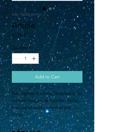
SKU: 126351351935
Article
Price
45,00 €
Quantity
*
Add to Cart
Description d'article. Saisissez ici les 
caractéristiques de l'article : taille, 
matière et autres informations 
utiles.