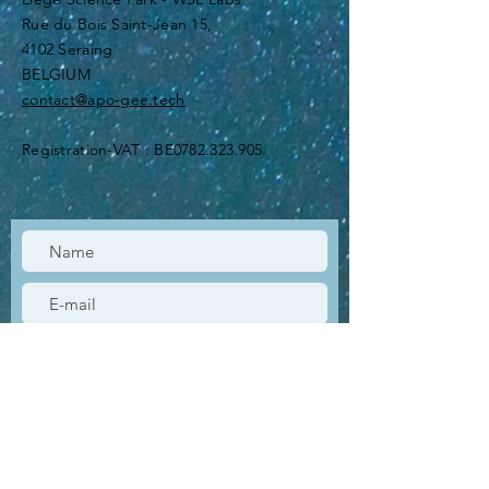
Rue du Bois Saint-Jean 15,
4102 Seraing
BELGIUM
contact@apo-gee.tech
Registration-VAT : BE0782.323.905.